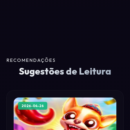
RECOMENDAÇÕES
Sugestões de Leitura
2026-04-26