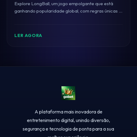
Explore LongBall, um jogo empolgante que está
ganhando popularidade global, com regras únicas e
eventos atuais significativos.
LER AGORA
A plataforma mais inovadora de
entretenimento digital, unindo diversão,
segurança e tecnologia de ponta para a sua