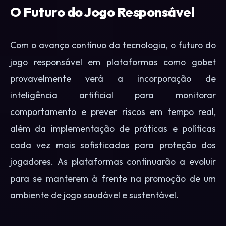
O Futuro do Jogo Responsável
Com o avanço contínuo da tecnologia, o futuro do
jogo responsável em plataformas como gobet
provavelmente verá a incorporação de
inteligência artificial para monitorar
comportamento e prever riscos em tempo real,
além da implementação de práticas e políticas
cada vez mais sofisticadas para proteção dos
jogadores. As plataformas continuarão a evoluir
para se manterem à frente na promoção de um
ambiente de jogo saudável e sustentável.