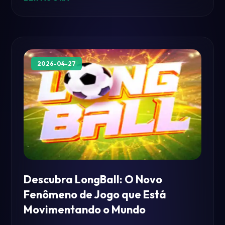
2026-04-27
Descubra LongBall: O Novo
Fenômeno de Jogo que Está
Movimentando o Mundo