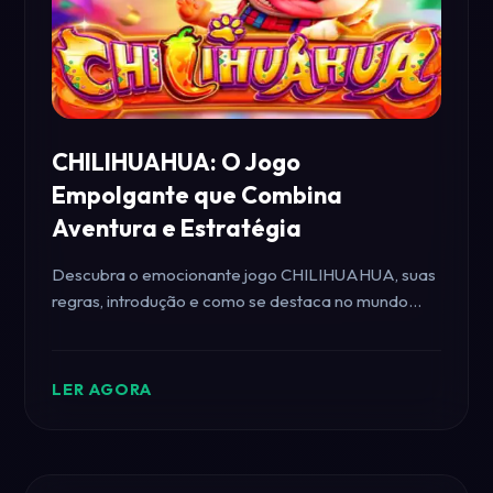
CHILIHUAHUA: O Jogo
Empolgante que Combina
Aventura e Estratégia
Descubra o emocionante jogo CHILIHUAHUA, suas
regras, introdução e como se destaca no mundo
atual dos jogos de tabuleiro.
LER AGORA