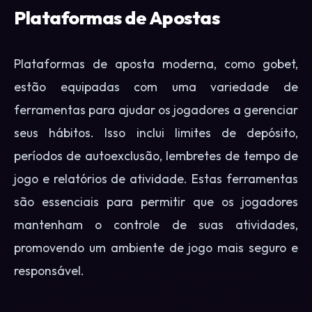
Plataformas de Apostas
Plataformas de aposta moderna, como gobet,
estão equipadas com uma variedade de
ferramentas para ajudar os jogadores a gerenciar
seus hábitos. Isso inclui limites de depósito,
períodos de autoexclusão, lembretes de tempo de
jogo e relatórios de atividade. Estas ferramentas
são essenciais para permitir que os jogadores
mantenham o controle de suas atividades,
promovendo um ambiente de jogo mais seguro e
responsável.