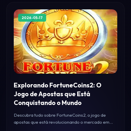
2026-05-17
Explorando FortuneCoins2: O
Jogo de Apostas que Está
Conquistando o Mundo
Descubra tudo sobre FortuneCoins2, o jogo de
apostas que está revolucionando o mercado em
2023 com sua mecânica envolvente e regras