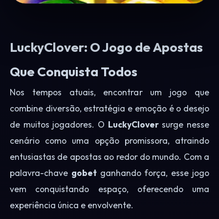
LuckyClover: O Jogo de Apostas
Que Conquista Todos
Nos tempos atuais, encontrar um jogo que
combine diversão, estratégia e emoção é o desejo
de muitos jogadores. O
LuckyClover
surge nesse
cenário como uma opção promissora, atraindo
entusiastas de apostas ao redor do mundo. Com a
palavra-chave
gobet
ganhando força, esse jogo
vem conquistando espaço, oferecendo uma
experiência única e envolvente.