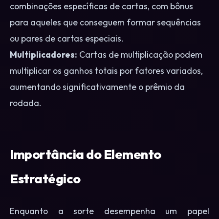
combinações específicas de cartas, com bônus
para aqueles que conseguem formar sequências
ou pares de cartas especiais.
Multiplicadores:
Cartas de multiplicação podem
multiplicar os ganhos totais por fatores variados,
aumentando significativamente o prêmio da
rodada.
Importância do Elemento
Estratégico
Enquanto a sorte desempenha um papel