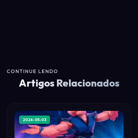
CONTINUE LENDO
Artigos Relacionados
2026-05-03