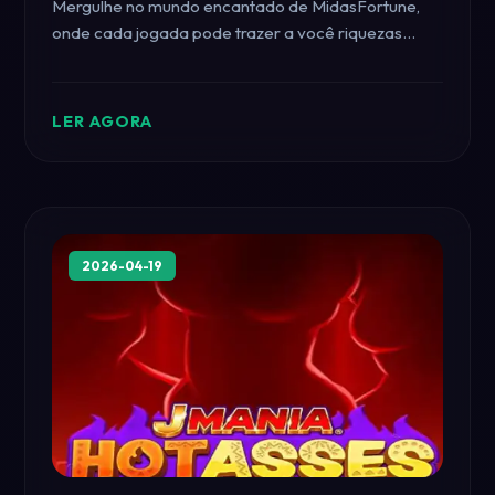
Mergulhe no mundo encantado de MidasFortune,
onde cada jogada pode trazer a você riquezas
inimagináveis. Saiba como jogar e descubra as
regras deste inovador jogo de apostas online.
LER AGORA
2026-04-19