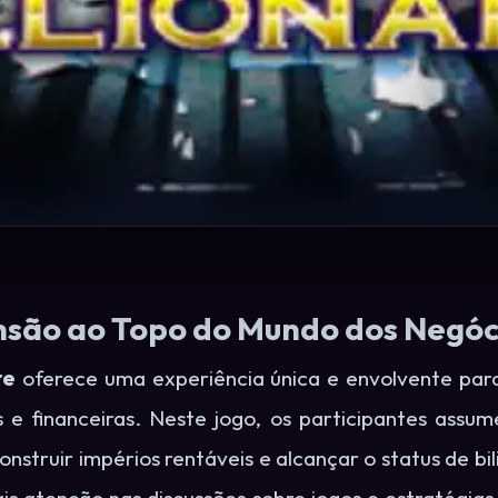
ensão ao Topo do Mundo dos Negóc
re
oferece uma experiência única e envolvente par
as e financeiras. Neste jogo, os participantes as
nstruir impérios rentáveis e alcançar o status de bi