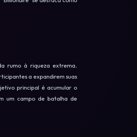
'Billionaire' se destaca como
rida rumo à riqueza extrema.
articipantes a expandirem suas
jetivo principal é acumular o
s em um campo de batalha de