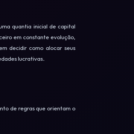
a quantia inicial de capital
nceiro em constante evolução,
em decidir como alocar seus
dades lucrativas.
junto de regras que orientam o