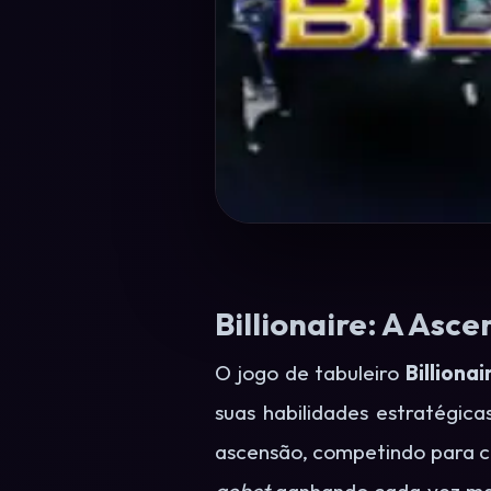
Billionaire: A Asc
O jogo de tabuleiro
Billionai
suas habilidades estratégic
ascensão, competindo para co