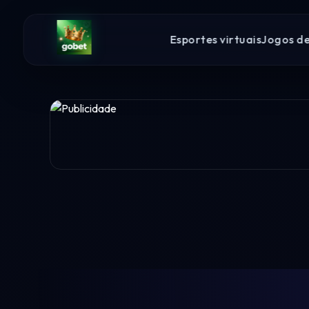
Esportes virtuais
Jogos de