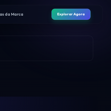
ias da Marca
Explorar Agora