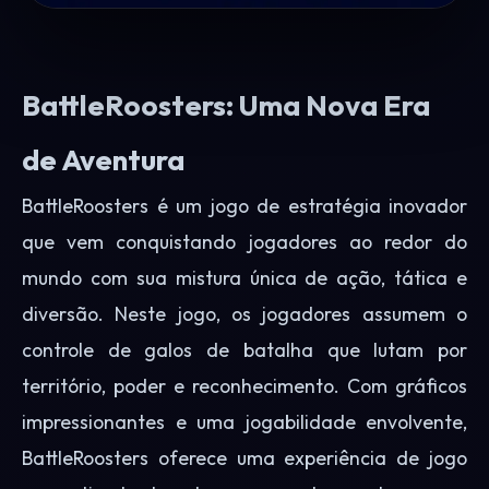
BattleRoosters: Uma Nova Era
de Aventura
BattleRoosters é um jogo de estratégia inovador
que vem conquistando jogadores ao redor do
mundo com sua mistura única de ação, tática e
diversão. Neste jogo, os jogadores assumem o
controle de galos de batalha que lutam por
território, poder e reconhecimento. Com gráficos
impressionantes e uma jogabilidade envolvente,
BattleRoosters oferece uma experiência de jogo