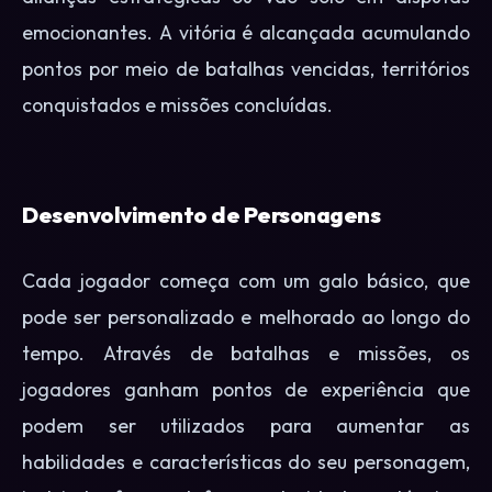
emocionantes. A vitória é alcançada acumulando
pontos por meio de batalhas vencidas, territórios
conquistados e missões concluídas.
Desenvolvimento de Personagens
Cada jogador começa com um galo básico, que
pode ser personalizado e melhorado ao longo do
tempo. Através de batalhas e missões, os
jogadores ganham pontos de experiência que
podem ser utilizados para aumentar as
habilidades e características do seu personagem,