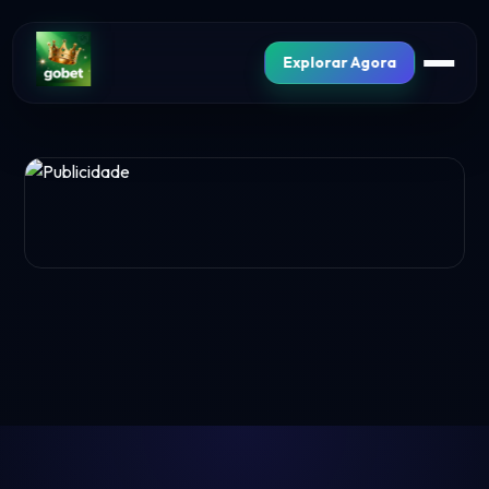
Explorar Agora