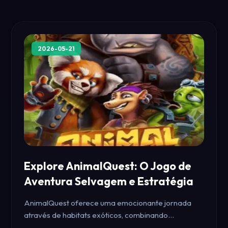
2026-05-21
Explore AnimalQuest: O Jogo de
Aventura Selvagem e Estratégia
AnimalQuest oferece uma emocionante jornada
através de habitats exóticos, combinando
estratégia e exploração. Descubra como jogar este