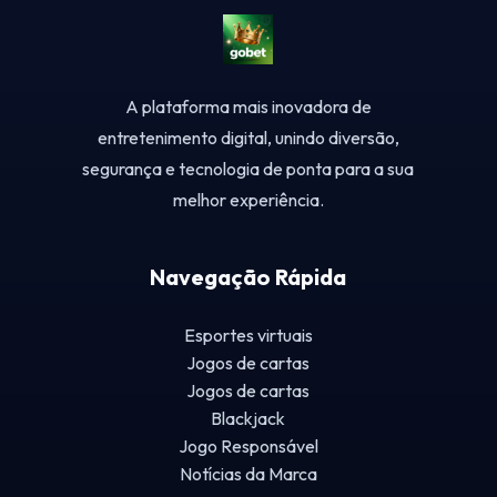
A plataforma mais inovadora de
entretenimento digital, unindo diversão,
segurança e tecnologia de ponta para a sua
melhor experiência.
Navegação Rápida
Esportes virtuais
Jogos de cartas
Jogos de cartas
Blackjack
Jogo Responsável
Notícias da Marca