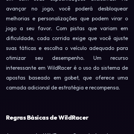
avançar no jogo, você poderá desbloquear
melhorias e personalizações que podem virar o
jogo a seu favor. Com pistas que variam em
dificuldade, cada corrida exige que você ajuste
suas táticas e escolha o veículo adequado para
otimizar seu desempenho. Um recurso
interessante em WildRacer é o uso do sistema de
apostas baseado em gobet, que oferece uma
camada adicional de estratégia e recompensa.
Regras Básicas de WildRacer