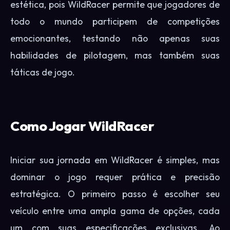
estética, pois WildRacer permite que jogadores de
todo o mundo participem de competições
emocionantes, testando não apenas suas
habilidades de pilotagem, mas também suas
táticas de jogo.
Como Jogar WildRacer
Iniciar sua jornada em WildRacer é simples, mas
dominar o jogo requer prática e precisão
estratégica. O primeiro passo é escolher seu
veículo entre uma ampla gama de opções, cada
um com suas especificações exclusivas. Ao