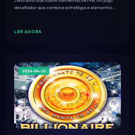
Descubra tudo sobre ElementalLinkFire, um jogo
desafiador que combina estratégia e elementos
fantásticos.
LER AGORA
2026-04-20