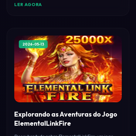
essenciais.
LER AGORA
2026-05-13
Explorando as Aventuras do Jogo
ElementalLinkFire