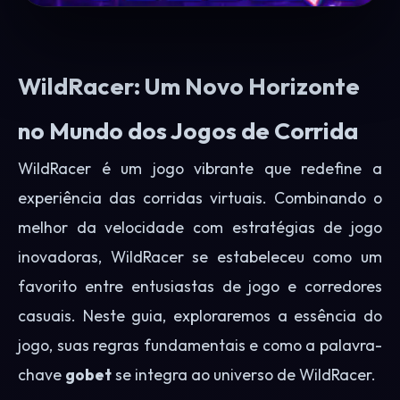
WildRacer: Um Novo Horizonte
no Mundo dos Jogos de Corrida
WildRacer é um jogo vibrante que redefine a
experiência das corridas virtuais. Combinando o
melhor da velocidade com estratégias de jogo
inovadoras, WildRacer se estabeleceu como um
favorito entre entusiastas de jogo e corredores
casuais. Neste guia, exploraremos a essência do
jogo, suas regras fundamentais e como a palavra-
chave
gobet
se integra ao universo de WildRacer.