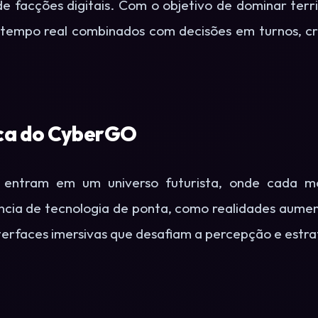
e facções digitais. Com o objetivo de dominar terri
tempo real combinados com decisões em turnos, cr
ica do CyberGO
entram em um universo futurista, onde cada mo
uência de tecnologia de ponta, como realidades aumen
nterfaces imersivas que desafiam a percepção e estra