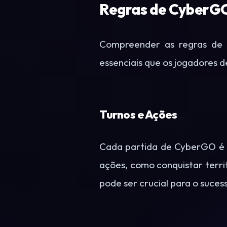
Regras de CyberG
Compreender as regras de 
essenciais que os jogadores 
Turnos e Ações
Cada partida de CyberGO é d
ações, como conquistar terri
pode ser crucial para o suce