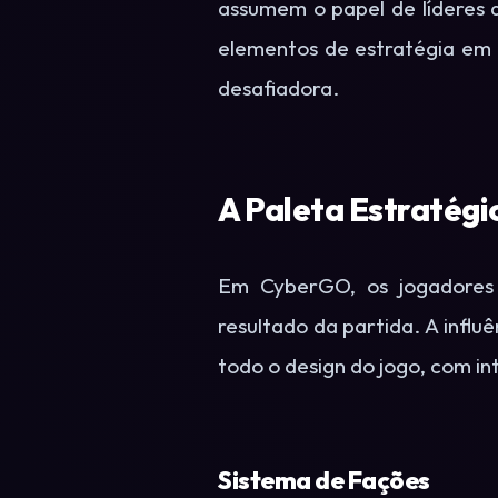
assumem o papel de líderes d
elementos de estratégia em 
desafiadora.
A Paleta Estratég
Em CyberGO, os jogadores 
resultado da partida. A infl
todo o design do jogo, com i
Sistema de Fações