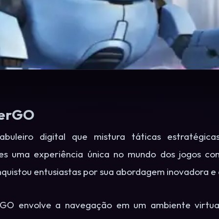
berGO
leiro digital que mistura táticas estratégica
res uma experiência única no mundo dos jogos co
quistou entusiastas por sua abordagem inovadora e
rGO envolve a navegação em um ambiente virtual