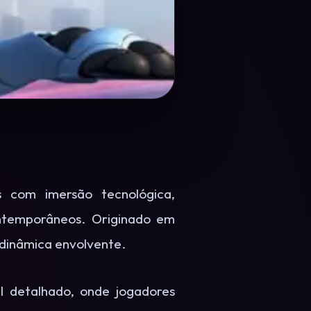
s com imersão tecnológica,
ntemporâneos. Originado em
 dinâmica envolvente.
 detalhado, onde jogadores