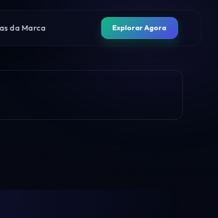
ias da Marca
Explorar Agora