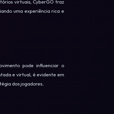
tórios virtuais, CyberGO traz
iando uma experiência rica e
vimento pode influenciar o
tada e virtual, é evidente em
tégia dos jogadores.