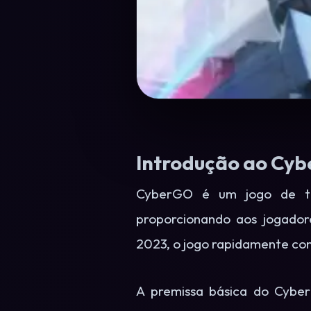
Introdução ao Cy
CyberGO é um jogo de tabu
proporcionando aos jogado
2023, o jogo rapidamente con
A premissa básica do Cybe