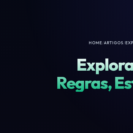
HOME
/
ARTIGOS
/
EX
Explor
Regras, Es