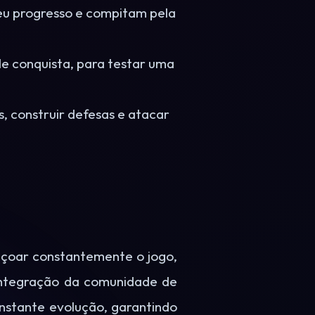
seu progresso e compitam pela
de conquista, para testar uma
s, construir defesas e atacar
çoar constantemente o jogo,
 integração da comunidade de
nstante evolução, garantindo