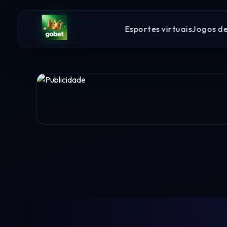
Esportes virtuais
Jogos de