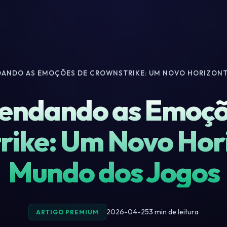
ANDO AS EMOÇÕES DE CROWNSTRIKE: UM NOVO HORIZON
endando as Emoçõ
ike: Um Novo Hor
Mundo dos Jogos
2026-04-25
3 min de leitura
ARTIGO PREMIUM