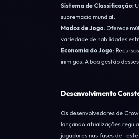
Sistema de Classificação
: 
supremacia mundial.
Modos de Jogo
: Oferece múl
variedade de habilidades est
Economia do Jogo
: Recurso
inimigos. A boa gestão desses 
Desenvolvimento Const
Os desenvolvedores de Crown
lançando atualizações regul
jogadores nas fases de test